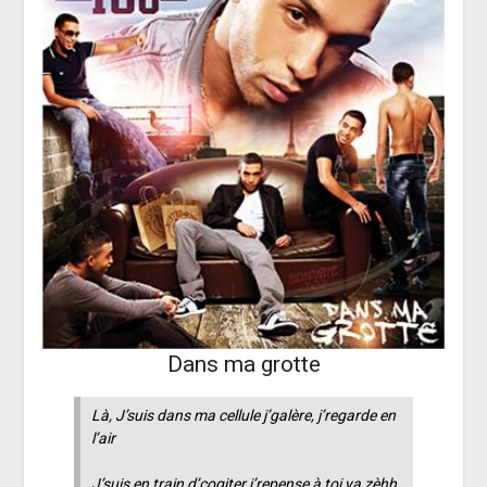
Dans ma grotte
Là, J’suis dans ma cellule j’galère, j’regarde en
l’air
J’suis en train d’cogiter j’repense à toi ya zèhh