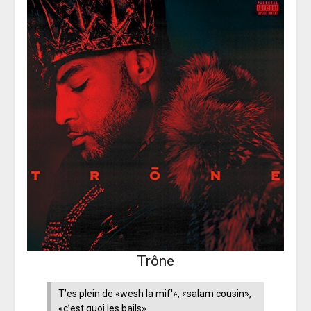
Trône
T’es plein de «wesh la mif'», «salam cousin»,
«c’est quoi les bails»