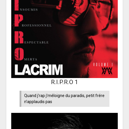
R.I.P.R.O 1
Quand j’rap j’méloigne du paradis, petit frére
n’applaudis pas