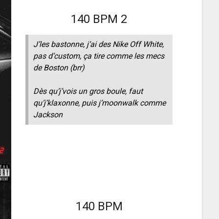
140 BPM 2
J’les bastonne, j’ai des Nike Off White,
pas d’custom, ça tire comme les mecs
de Boston (brr)
Dès qu’j’vois un gros boule, faut
qu’j’klaxonne, puis j’moonwalk comme
Jackson
140 BPM