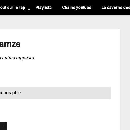
out sur le rap
Playlists
Chaîne youtube
La caverne de
amza
s autres rappeurs
scographie