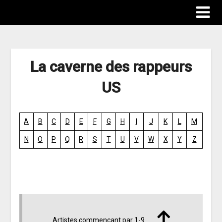
La caverne des rappeurs
US
A
B
C
D
E
F
G
H
I
J
K
L
M
N
O
P
Q
R
S
T
U
V
W
X
Y
Z
Artistes commençant par 1-9