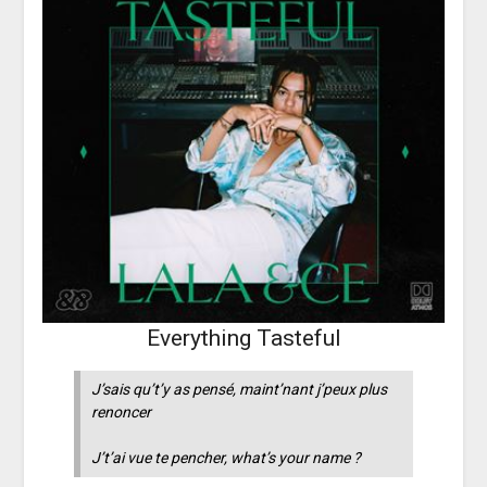
Everything Tasteful
J’sais qu’t’y as pensé, maint’nant j’peux plus
renoncer
J’t’ai vue te pencher, what’s your name ?