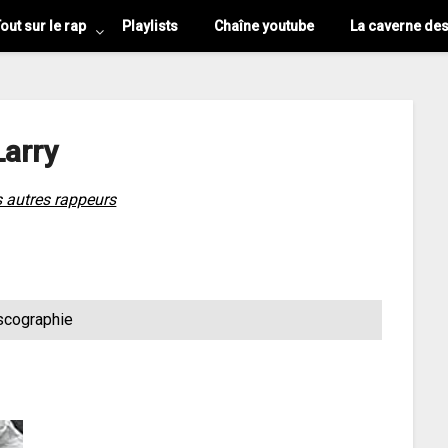
out sur le rap
Playlists
Chaîne youtube
La caverne de
Larry
s autres rappeurs
scographie